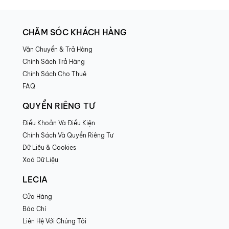
Vòng hông: 94
contact customerservice@leciavn.com
Size L (cm)
Do you ship internationally?
Vòng ngực: 91
CHĂM SÓC KHÁCH HÀNG
Yes. We ship to countries worldwide via DHL Express. Please
Vòng eo: 74
contact us if you need assistance:
Vận Chuyển & Trả Hàng
Vòng hông: 99
customerservice@leciavn.com
Chính Sách Trả Hàng
Chính Sách Cho Thuê
FAQ
QUYỀN RIÊNG TƯ
Điều Khoản Và Điều Kiện
Chính Sách Và Quyền Riêng Tư
Dữ Liệu & Cookies
Xoá Dữ Liệu
LECIA
Cửa Hàng
Báo Chí
Liên Hệ Với Chúng Tôi