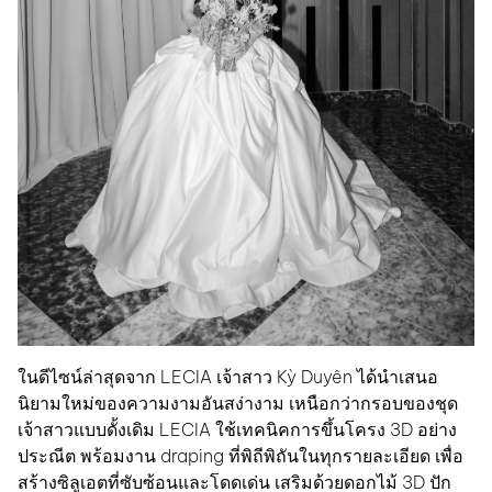
ในดีไซน์ล่าสุดจาก LECIA เจ้าสาว Kỳ Duyên ได้นำเสนอ
นิยามใหม่ของความงามอันสง่างาม เหนือกว่ากรอบของชุด
เจ้าสาวแบบดั้งเดิม LECIA ใช้เทคนิคการขึ้นโครง 3D อย่าง
ประณีต พร้อมงาน draping ที่พิถีพิถันในทุกรายละเอียด เพื่อ
สร้างซิลูเอตที่ซับซ้อนและโดดเด่น เสริมด้วยดอกไม้ 3D ปัก